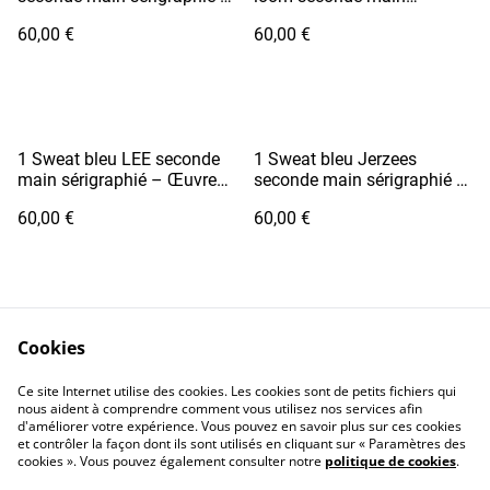
Œuvre main en sablier
sérigraphié – Œuvre main
60,00 €
60,00 €
en sablier
1 Sweat bleu LEE seconde
1 Sweat bleu Jerzees
main sérigraphié – Œuvre
seconde main sérigraphié –
main en sablier
Œuvre montagne pantin
60,00 €
60,00 €
Cookies
Ce site Internet utilise des cookies. Les cookies sont de petits fichiers qui
nous aident à comprendre comment vous utilisez nos services afin
Conditions générales
Politique de
d'améliorer votre expérience. Vous pouvez en savoir plus sur ces cookies
confidentialité
et contrôler la façon dont ils sont utilisés en cliquant sur « Paramètres des
cookies ». Vous pouvez également consulter notre
politique de cookies
.