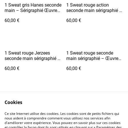
1 Sweat gris Hanes seconde
1 Sweat rouge action
main – Sérigraphié Œuvre
seconde main sérigraphié –
Main en Sablier
Œuvre montagne pantin -
60,00 €
60,00 €
made in USA
1 Sweat rouge Jerzees
1 Sweat rouge seconde
seconde main sérigraphié –
main sérigraphié – Œuvre
Œuvre main en sablier
montagne pantin
60,00 €
60,00 €
Cookies
Ce site Internet utilise des cookies. Les cookies sont de petits fichiers qui
nous aident à comprendre comment vous utilisez nos services afin
Conditions générales
Politique de
d'améliorer votre expérience. Vous pouvez en savoir plus sur ces cookies
confidentialité
et contrôler la façon dont ils sont utilisés en cliquant sur « Paramètres des